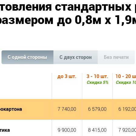
товления стандартных
размером до 0,8м х 1,9
C одной стороны
С двух сторон
Без печати
до 3 шт.
3 - 10 шт.
10 - 20 ш
Скидка 5%
Скидка 1
рокартона
7 740,00
6 579,00
6 192,0
стика
9 900,00
8 415,00
7 920,0