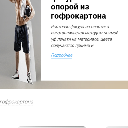
опорой из
гофрокартона
Ростовая фигура из пластика
изготавливается методом прямой
уф печати на материале, цвета
получаются яркими и
реалистичными. Ростовые
Подробнее
фигуры с опорой из гофрокартона
используются для внутренней
рекламы в торговых центрах,
точках продаж, на
мероприятиях. Для придания
глянцевого блеска изделие
дополнительно можно
 гофрокартона
заламинировать.