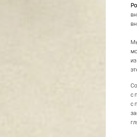
Ро
вн
вн
Мы
мо
из
эт
С
с 
с 
за
гл