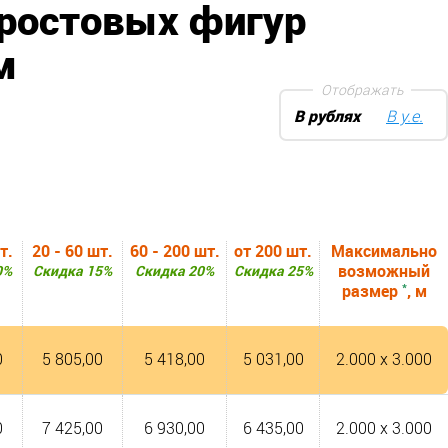
 ростовых фигур
м
Отображать
В рублях
В у.е.
т.
20 - 60 шт.
60 - 200 шт.
от 200 шт.
Максимально
возможный
0%
Скидка 15%
Скидка 20%
Скидка 25%
*
размер
, м
0
5 805,00
5 418,00
5 031,00
2.000 x 3.000
0
7 425,00
6 930,00
6 435,00
2.000 x 3.000