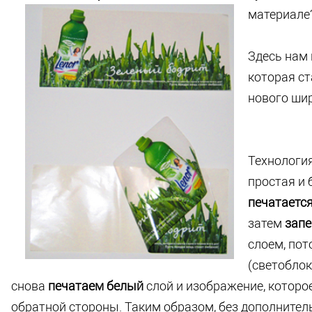
материале
Здесь нам
которая ст
нового ши
Технологи
простая и 
печатаетс
затем
зап
слоем, по
(светоблок
снова
печатаем белый
слой и изображение, которо
обратной стороны. Таким образом, без дополните