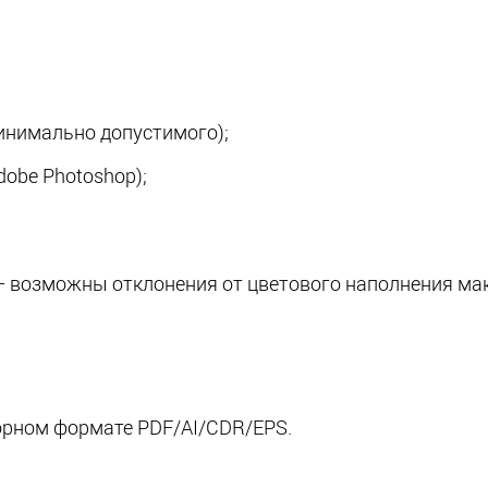
инимально допустимого);
Adobe Photoshop);
– возможны отклонения от цветового наполнения мак
орном формате PDF/AI/CDR/EPS.