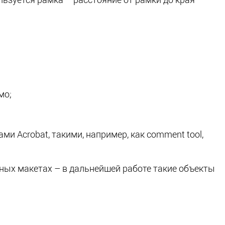
льзуется рамка – расстояние от рамки до края
мо;
и Acrobat, такими, например, как comment tool,
ветных макетах – в дальнейшей работе такие объекты