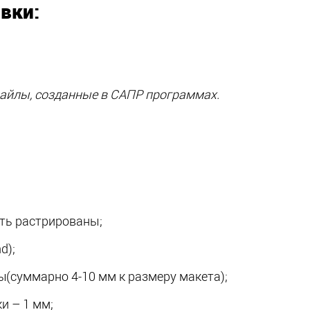
вки:
айлы, созданные в САПР программах.
ть растрированы;
nd
);
ны
(суммарно
4-10 мм к размеру макета);
и – 1 мм;