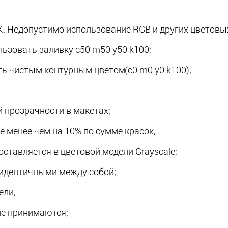
. Недопустимо использование RGB и других цветовы
ьзовать заливку c50 m50 y50 k100;
ить чистым контурным цветом
(c0
m0 y0 k100);
 прозрачности в макетах;
 менее чем на 10% по сумме красок;
ставляется в цветовой модели Grayscale;
идентичными между собой;
ели;
не принимаются;