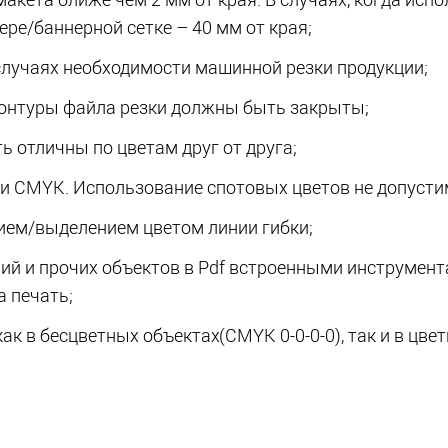
кета ближе чем 2 мм от края. В случаях, когда испо
ере/баннерной сетке – 40 мм от края;
случаях необходимости машинной резки продукции;
контуры файла резки должны быть закрыты;
ь отличны по цветам друг от друга;
и CMYK. Использование спотовых цветов не допусти
нием/выделением цветом линии гибки;
ий и прочих объектов в Pdf встроенными инструментам
на печать;
как в бесцветных объектах
(CMYK
0-0-0-0), так и в ц