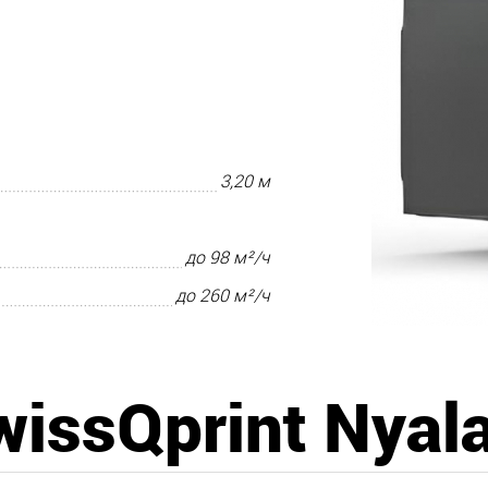
3,20 м
до 98 м²/ч
до 260 м²/ч
wissQprint Nyala