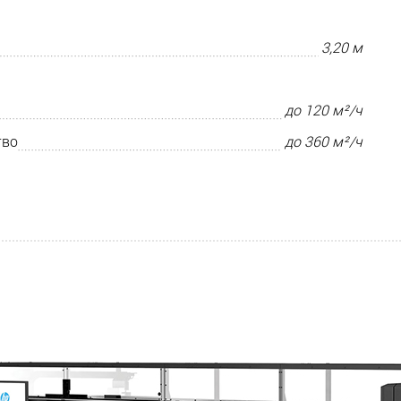
3,20 м
до 120 м²/ч
тво
до 360 м²/ч