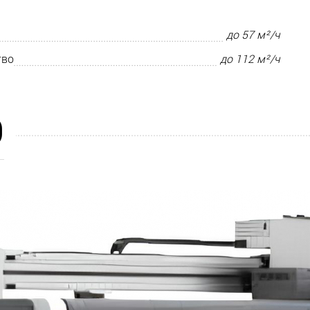
до 57 м²/ч
тво
до 112 м²/ч
D