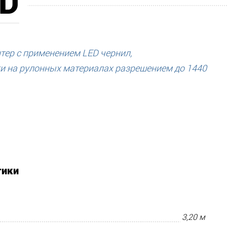
ED
ер с применением LED чернил,
и на рулонных материалах разрешением до 1440
тики
3,20 м