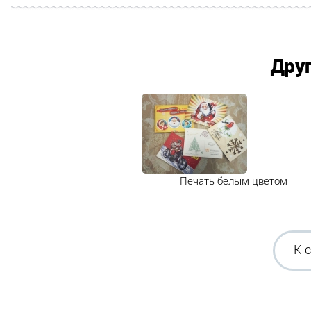
Дру
Печать белым цветом
К 
Антив