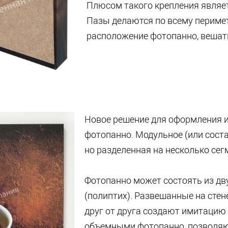
Плюсом такого крепления являетс
Пазы делаются по всему перимет
расположение фотопанно, вешать
Новое решение для оформления 
фотопанно. Модульное (или соста
но разделенная на несколько сег
Фотопанно может состоять из двух
(полиптих). Развешанные на сте
друг от друга создают имитаци
объемными фотопанно, позволяю