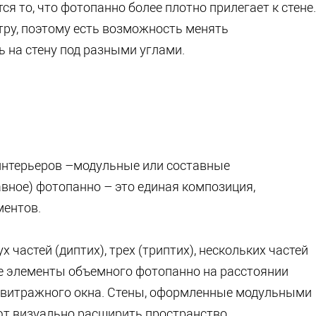
я то, что фотопанно более плотно прилегает к стене.
ру, поэтому есть возможность менять
 на стену под разными углами.
интерьеров –модульные или составные
вное) фотопанно – это единая композиция,
ментов.
 частей (диптих), трех (триптих), нескольких частей
не элементы объемного фотопанно на расстоянии
ю витражного окна. Стены, оформленные модульными
т визуально расширить пространство.