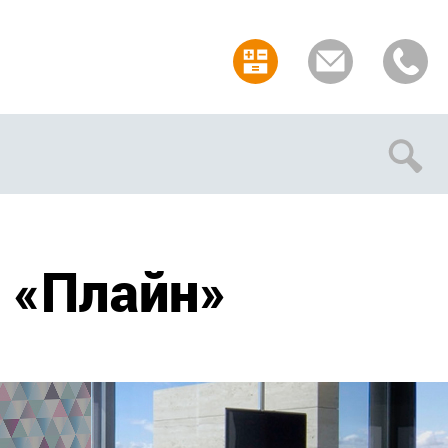
Отмена
 «Плайн»