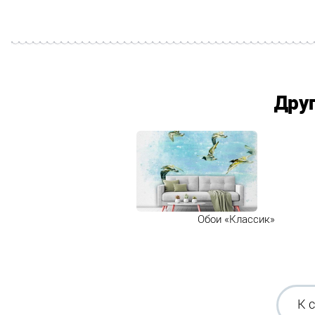
Дру
Обои «Классик»
К 