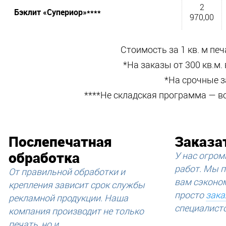
2
Бэклит «Супериор»****
970,00
Стоимость за 1 кв. м пе
*На заказы от 300 кв.м
*На срочные 
****Не складская программа — воз
Послепечатная
Заказа
обработка
У нас огро
работ. Мы 
От правильной обработки и
вам сэконо
крепления зависит срок службы
просто
зак
рекламной продукции. Наша
специалист
компания производит не только
печать, но и