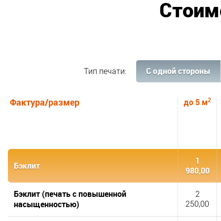
Стоим
C одной стороны
Тип печати:
2
Фактура/размер
до 5 м
1
Бэклит
980,00
Бэклит (печать с повышенной
2
насыщенностью)
250,00