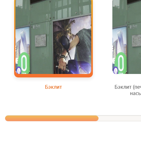
Бэклит
Бэклит (п
нас