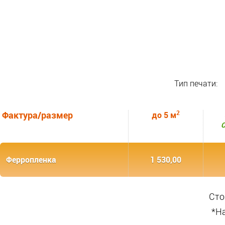
Тип печати:
2
Фактура/размер
до 5 м
С
Ферропленка
1 530,00
Сто
*Н