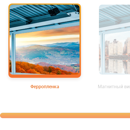
Ферропленка
Магнитный ви