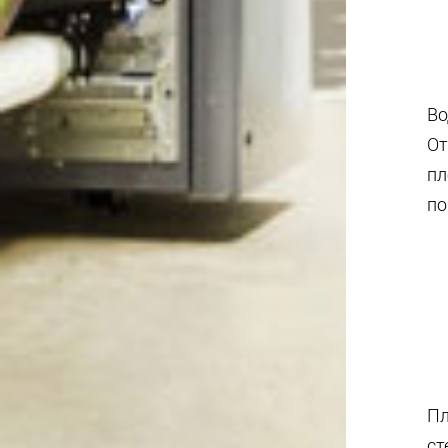
Во
От
пл
по
Пл
ст