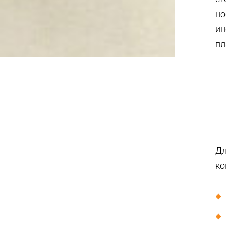
но
ин
пл
Дл
ко