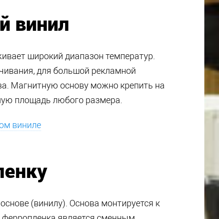
й винил
живает широкий диапазон температур.
ичивания, для большой рекламной
ва. Магнитную основу можно крепить на
тную площадь любого размера.
ом виниле
ленку
основе (винилу). Основа монтируется к
 а ферропленка является сменным