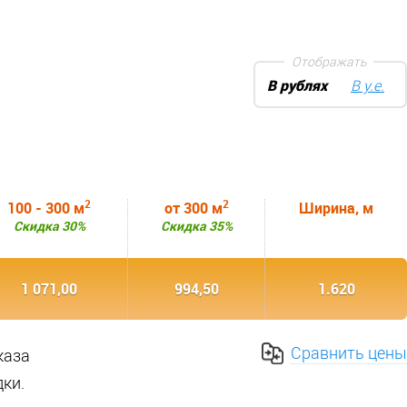
Отображать
В рублях
В у.е.
2
2
100 - 300 м
от 300 м
Ширина, м
Скидка 30%
Скидка 35%
1 071,00
994,50
1.620
Сравнить цены
каза
ки.