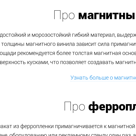
магнитны
Про
достойкий и морозостойкий гибкий материал, выдер
 толщины магнитного винила зависит сила примагн
ощади рекомендуется более толстая магнитная осно
верхность кусками, что позволяет создавать магни
Узнать больше о магнитн
ферроп
Про
акат из ферропленки примагничивается к магнитной 
ене, оборудованию или рекламному стенду один раз,