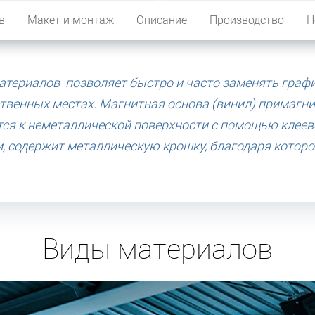
в
Макет и монтаж
Описание
Производство
Н
териалов позволяет быстро и часто заменять график
ственных местах. Магнитная основа (винил) примагн
тся к неметаллической поверхности с помощью клеев
 содержит металлическую крошку, благодаря которой
Виды материалов