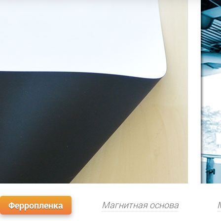
Ферропленка
Магнитная основа