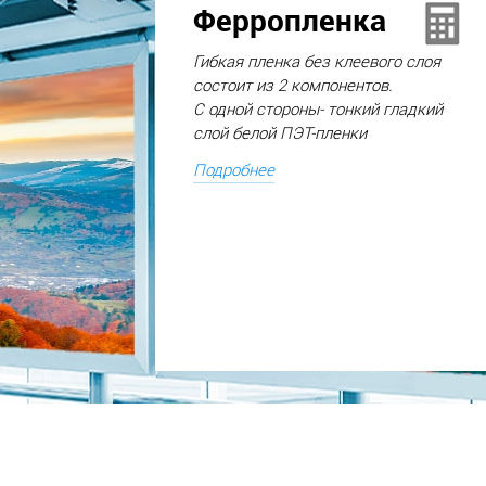
Ферропленка
Гибкая пленка без клеевого слоя
состоит из 2 компонентов.
С одной стороны- тонкий гладкий
слой белой ПЭТ-пленки
для печати, с другой- покрытие,
Подробнее
содержащее металлический
порошок, предназначенный
для примагничивания
к магнитной основе.
Применяется для оформления
зон продаж, общественных мест,
торгового, выставочного
оборудования, быстрой смены
графики. Экологичный материал,
не содержит хлора и ПВХ.
Толщина 180 мкм. Вес 340 гр/м².