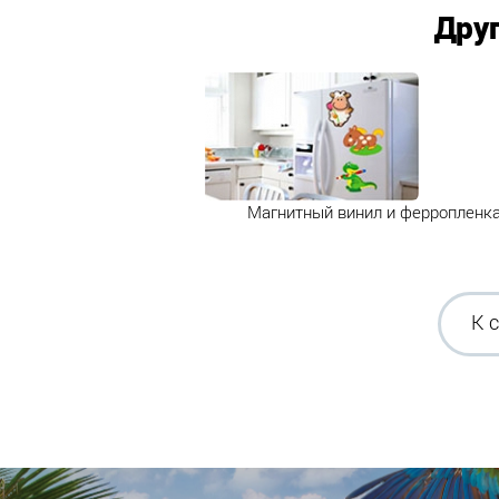
Дру
Магнитный винил и ферропленк
К 