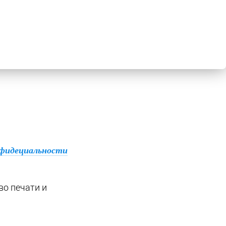
фидециальности
во печати и