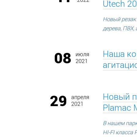
2022
Utech 2
Новый резак
дерева, ПВХ,
08
Наша ко
июля
2021
агитаци
29
Новый п
апреля
2021
Plamac 
В нашем пар
HI-FI класса