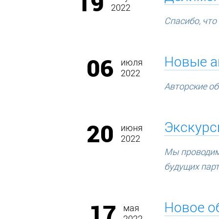
19
2022
Спасибо, что
06
Новые а
июля
2022
Авторские об
20
Экскурс
июня
2022
Мы проводим 
будущих парт
17
Новое о
мая