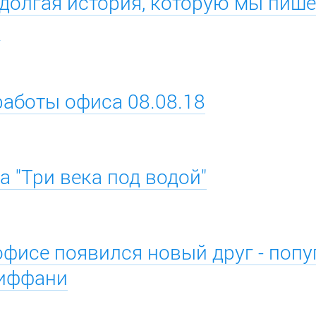
 долгая история, которую мы пиш
ь
работы офиса 08.08.18
 "Три века под водой"
офисе появился новый друг - попу
Тиффани