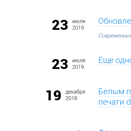
23
Обновле
июля
2019
Современным
23
Еще одн
июля
2019
19
Белым п
декабря
2018
печати di