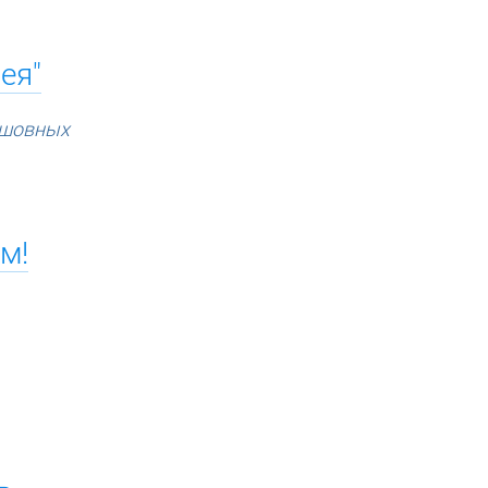
ея"
сшовных
м!
ь