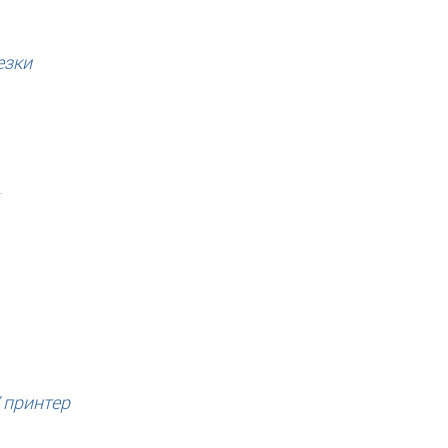
езки
и
 принтер