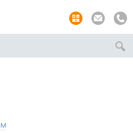
Отмена
ом