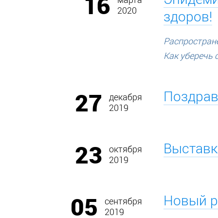
16
марта
2020
здоров!
Распростране
Как уберечь 
27
Поздрав
декабря
2019
23
Выставк
октября
2019
05
Новый р
сентября
2019