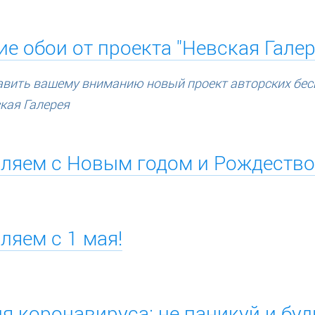
е обои от проекта "Невская Галер
авить вашему вниманию новый проект авторских бе
кая Галерея
ляем с Новым годом и Рождество
ляем с 1 мая!
я коронавируса: не паникуй и буд