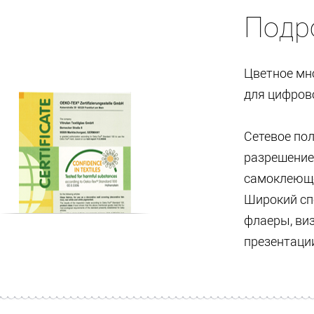
Подр
Цветное мн
для цифрово
Сетевое по
разрешением
самоклеюще
Широкий сп
флаеры, виз
презентации