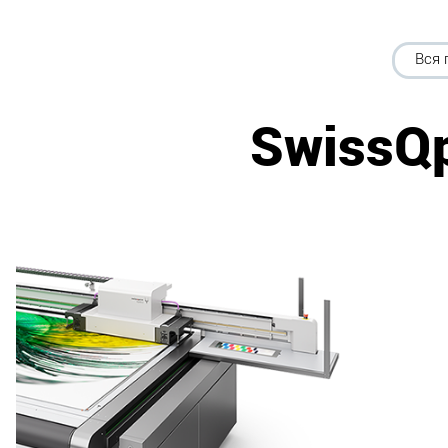
Вся 
SwissQp