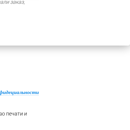
али заказ,
фидециальности
во печати и