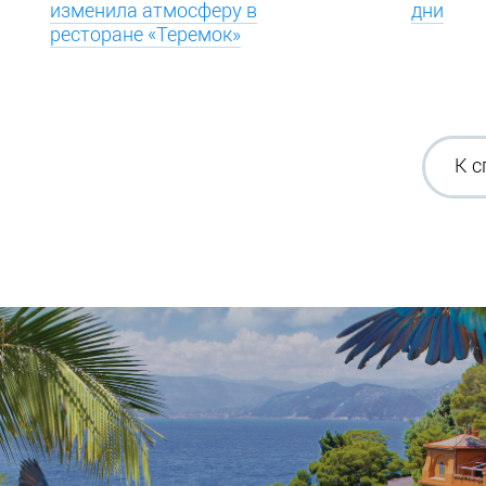
изменила атмосферу в
дни
ресторане «Теремок»
К с