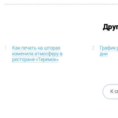
Дру
1
Как печать на шторах
2
График 
изменила атмосферу в
дни
ресторане «Теремок»
К с